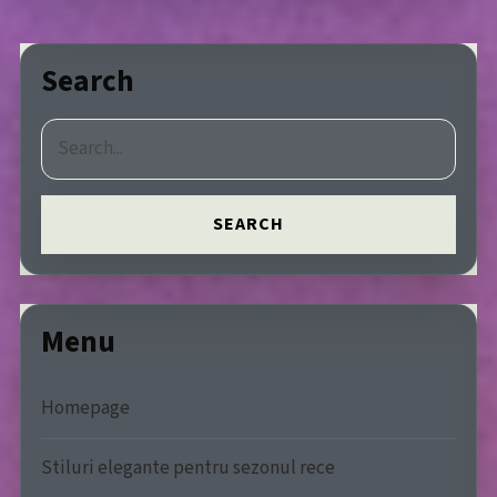
Search
SEARCH
Menu
Homepage
Stiluri elegante pentru sezonul rece