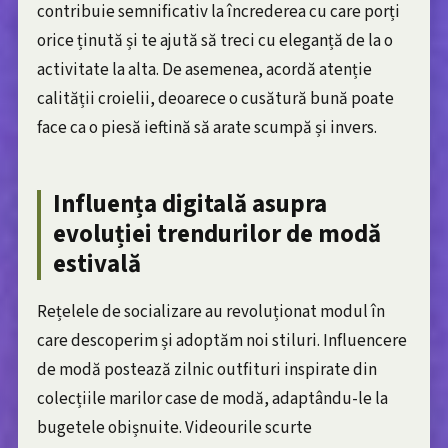
contribuie semnificativ la încrederea cu care porți
orice ținută și te ajută să treci cu eleganță de la o
activitate la alta. De asemenea, acordă atenție
calității croielii, deoarece o cusătură bună poate
face ca o piesă ieftină să arate scumpă și invers.
Influența digitală asupra
evoluției trendurilor de modă
estivală
Rețelele de socializare au revoluționat modul în
care descoperim și adoptăm noi stiluri. Influencere
de modă postează zilnic outfituri inspirate din
colecțiile marilor case de modă, adaptându-le la
bugetele obișnuite. Videourile scurte