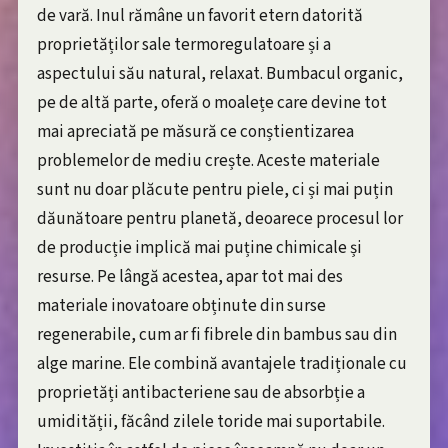
de vară. Inul rămâne un favorit etern datorită
proprietăților sale termoregulatoare și a
aspectului său natural, relaxat. Bumbacul organic,
pe de altă parte, oferă o moalețe care devine tot
mai apreciată pe măsură ce conștientizarea
problemelor de mediu crește. Aceste materiale
sunt nu doar plăcute pentru piele, ci și mai puțin
dăunătoare pentru planetă, deoarece procesul lor
de producție implică mai puține chimicale și
resurse. Pe lângă acestea, apar tot mai des
materiale inovatoare obținute din surse
regenerabile, cum ar fi fibrele din bambus sau din
alge marine. Ele combină avantajele tradiționale cu
proprietăți antibacteriene sau de absorbție a
umidității, făcând zilele toride mai suportabile.