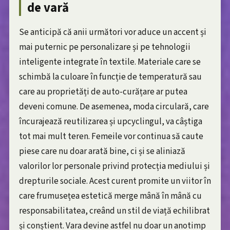
de vară
Se anticipă că anii următori vor aduce un accent și
mai puternic pe personalizare și pe tehnologii
inteligente integrate în textile. Materiale care se
schimbă la culoare în funcție de temperatură sau
care au proprietăți de auto-curățare ar putea
deveni comune. De asemenea, moda circulară, care
încurajează reutilizarea și upcyclingul, va câștiga
tot mai mult teren. Femeile vor continua să caute
piese care nu doar arată bine, ci și se aliniază
valorilor lor personale privind protecția mediului și
drepturile sociale. Acest curent promite un viitor în
care frumusețea estetică merge mână în mână cu
responsabilitatea, creând un stil de viață echilibrat
și conștient. Vara devine astfel nu doar un anotimp