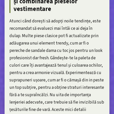
și combinarea pieselor
vestimentare
Atunci când dorești să adopți noile tendințe, este
recomandat să evaluezi mai întâi ce ai deja în
dulap. Multe piese clasice pot fi actualizate prin
adăugarea unui element trendy, cum ar fi o
pereche de sandale dama cu toc jos pentru un look
profesionist dar fresh. Gândește-te la paleta de
culori care îți avantajează tenul și culoarea ochilor,
pentru a crea armonie vizuală. Experimentează cu
suprapuneri ușoare, cum ar fi o cămașă din in peste
un top subțire, pentru a obține straturi interesante
fără a te supraîncălzi. Nu uita de importanța
lenjeriei adecvate, care trebuie să fie invizibilă sub
țesăturile fine de vară. Aceste mici detalii