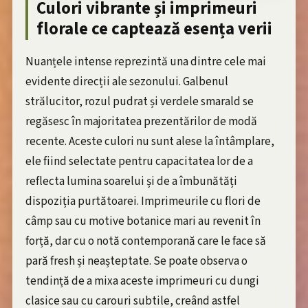
Culori vibrante și imprimeuri
florale ce captează esența verii
Nuanțele intense reprezintă una dintre cele mai
evidente direcții ale sezonului. Galbenul
strălucitor, rozul pudrat și verdele smarald se
regăsesc în majoritatea prezentărilor de modă
recente. Aceste culori nu sunt alese la întâmplare,
ele fiind selectate pentru capacitatea lor de a
reflecta lumina soarelui și de a îmbunătăți
dispoziția purtătoarei. Imprimeurile cu flori de
câmp sau cu motive botanice mari au revenit în
forță, dar cu o notă contemporană care le face să
pară fresh și neașteptate. Se poate observa o
tendință de a mixa aceste imprimeuri cu dungi
clasice sau cu carouri subtile, creând astfel