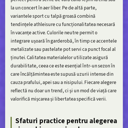
la un concert în aer liber. Pe de altă parte,
variantele sport cu talpă groasă combină
tendințele athleisure cu funcționalitatea necesară
în vacanțe active. Culorile neutre permit o
integrare ușoară în garderobă, în timp ce accentele
metalizate sau pastelate pot servi ca punct focal al
ținutei. Calitatea materialelor utilizate asigură
durabilitate, ceea ce este esențial într-un sezon în
care încălțămintea este supusă uzurii intense din
cauza prafului, apei sau a nisipului. Fiecare alegere
reflectă nu doar un trend, ci și un mod de viață care
valorifică mișcarea și libertatea specifică verii.
Sfaturi practice pentru alegerea