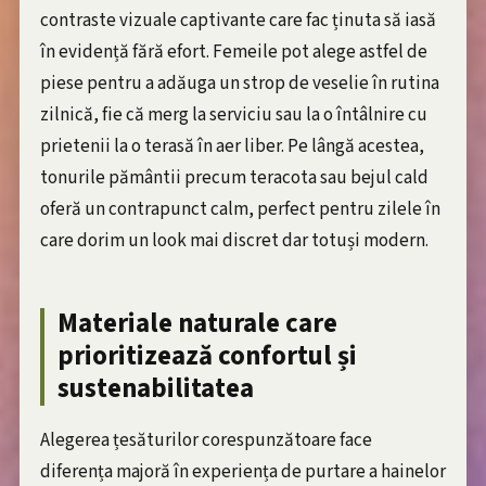
contraste vizuale captivante care fac ținuta să iasă
în evidență fără efort. Femeile pot alege astfel de
piese pentru a adăuga un strop de veselie în rutina
zilnică, fie că merg la serviciu sau la o întâlnire cu
prietenii la o terasă în aer liber. Pe lângă acestea,
tonurile pământii precum teracota sau bejul cald
oferă un contrapunct calm, perfect pentru zilele în
care dorim un look mai discret dar totuși modern.
Materiale naturale care
prioritizează confortul și
sustenabilitatea
Alegerea țesăturilor corespunzătoare face
diferența majoră în experiența de purtare a hainelor