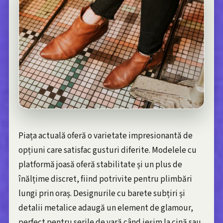
Piața actuală oferă o varietate impresionantă de
opțiuni care satisfac gusturi diferite. Modelele cu
platformă joasă oferă stabilitate și un plus de
înălțime discret, fiind potrivite pentru plimbări
lungi prin oraș. Designurile cu barete subțiri și
detalii metalice adaugă un element de glamour,
perfect pentru serile de vară când ieșim la cină sau