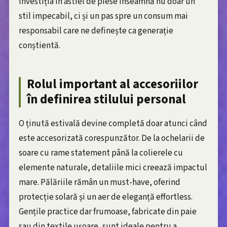
Investiția în astfel de piese înseamnă nu doar un
stil impecabil, ci și un pas spre un consum mai
responsabil care ne definește ca generație
conștientă.
Rolul important al accesoriilor
în definirea stilului personal
O ținută estivală devine completă doar atunci când
este accesorizată corespunzător. De la ochelarii de
soare cu rame statement până la colierele cu
elemente naturale, detaliile mici creează impactul
mare. Pălăriile rămân un must-have, oferind
protecție solară și un aer de eleganță effortless.
Gențile practice dar frumoase, fabricate din paie
sau din textile ușoare, sunt ideale pentru a