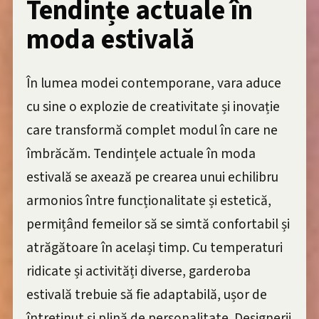
Tendințe actuale în
moda estivală
În lumea modei contemporane, vara aduce
cu sine o explozie de creativitate și inovație
care transformă complet modul în care ne
îmbrăcăm. Tendințele actuale în moda
estivală se axează pe crearea unui echilibru
armonios între funcționalitate și estetică,
permițând femeilor să se simtă confortabil și
atrăgătoare în același timp. Cu temperaturi
ridicate și activități diverse, garderoba
estivală trebuie să fie adaptabilă, ușor de
întreținut și plină de personalitate. Designerii